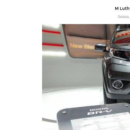
M Luthf
Selasa,