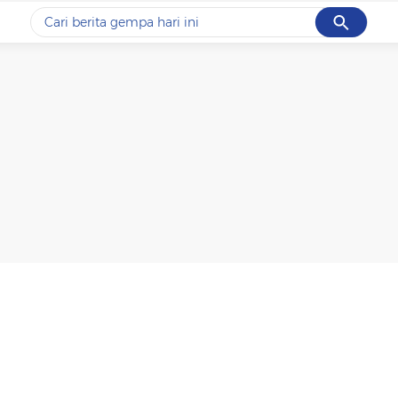
Cancel
Yang sedang ramai dicari
#1
data live draw sgp
#2
gempa hari ini
#3
prabowo
#4
iran
#5
demo
Promoted
Terakhir yang dicari
Loading...