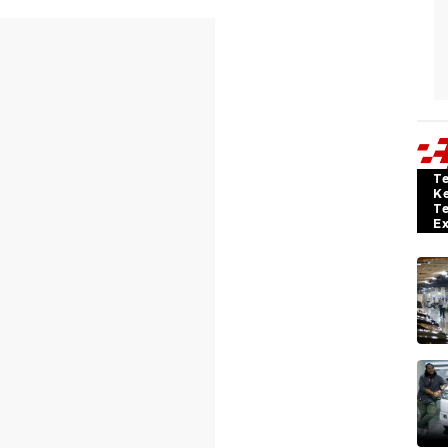
T
K
T
E