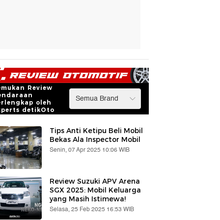
emukan Review
endaraan
erlengkap oleh
xperts detikOto
Tips Anti Ketipu Beli Mobil
Bekas Ala Inspector Mobil
Senin, 07 Apr 2025 10:06 WIB
Review Suzuki APV Arena
SGX 2025: Mobil Keluarga
yang Masih Istimewa!
Selasa, 25 Feb 2025 16:53 WIB