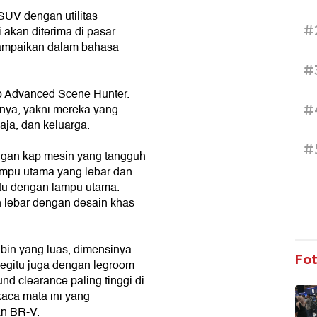
UV dengan utilitas
#
 akan diterima di pasar
isampaikan dalam bahasa
#
p Advanced Scene Hunter.
sarnya, yakni mereka yang
#
aja, dan keluarga.
#
ngan kap mesin yang tangguh
lampu utama yang lebar dan
atu dengan lampu utama.
h lebar dengan desain khas
bin yang luas, dimensinya
Fo
begitu juga dengan legroom
nd clearance paling tinggi di
rkaca mata ini yang
n BR-V.