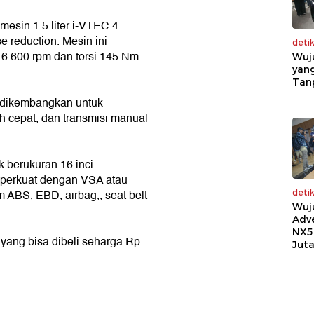
esin 1.5 liter i-VTEC 4
e reduction. Mesin ini
deti
6.600 rpm dan torsi 145 Nm
Wuj
yang
Tan
 dikembangkan untuk
ih cepat, dan transmisi manual
 berukuran 16 inci.
iperkuat dengan VSA atau
rem ABS, EBD, airbag,, seat belt
deti
Wuj
Adv
NX5
 yang bisa dibeli seharga Rp
Jut