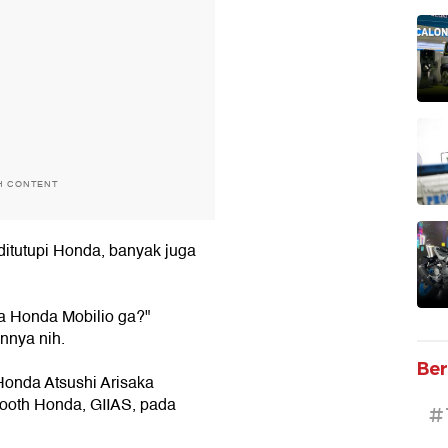
H CONTENT
itutupi Honda, banyak juga
ya Honda Mobilio ga?"
nnya nih.
Ber
Honda Atsushi Arisaka
booth Honda, GIIAS, pada
#