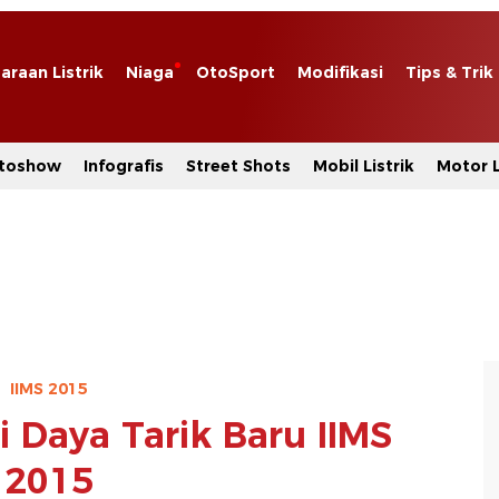
araan Listrik
Niaga
OtoSport
Modifikasi
Tips & Trik
toshow
Infografis
Street Shots
Mobil Listrik
Motor L
IIMS 2015
 Daya Tarik Baru IIMS
2015