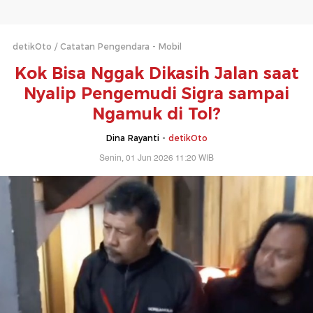
detikOto
Catatan Pengendara - Mobil
Kok Bisa Nggak Dikasih Jalan saat
Nyalip Pengemudi Sigra sampai
Ngamuk di Tol?
Dina Rayanti -
detikOto
Senin, 01 Jun 2026 11:20 WIB