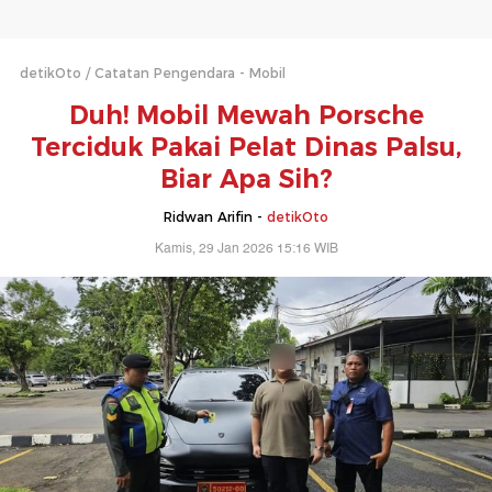
detikOto
Catatan Pengendara - Mobil
Duh! Mobil Mewah Porsche
Terciduk Pakai Pelat Dinas Palsu,
Biar Apa Sih?
Ridwan Arifin -
detikOto
Kamis, 29 Jan 2026 15:16 WIB