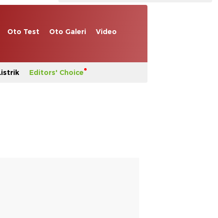
Oto Test
Oto Galeri
Video
istrik
Editors' Choice