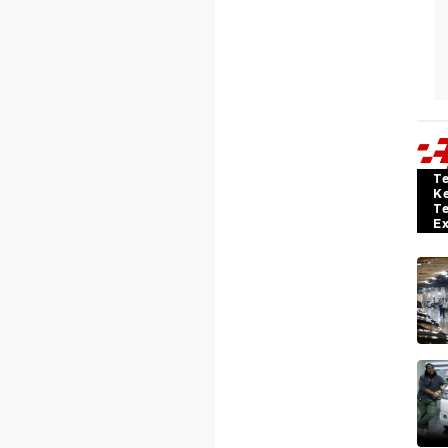
T
K
T
E