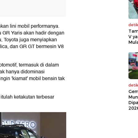
nkan lini mobil performanya.
deti
Tam
u GR Yaris akan hadir dengan
V ya
tu, Toyota juga menyiapkan
Mula
elica, dan GR GT bermesin V8
tomotif, termasuk di dalam
tak hanya didominasi
ingin 'kiamat' mobil bensin tak
deti
Gem
itulah ketakutan terbesar
Mun
Dip
202