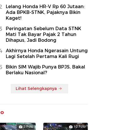
2
Lelang Honda HR-V Rp 60 Jutaan:
Ada BPKB-STNK, Pajaknya Bikin
Kaget!
3
Peringatan Sebelum Data STNK
Mati Tak Bayar Pajak 2 Tahun
Dihapus, Jadi Bodong
4
Akhirnya Honda Ngerasain Untung
Lagi Setelah Pertama Kali Rugi
5
Bikin SIM Wajib Punya BPJS, Bakal
Berlaku Nasional?
Lihat Selengkapnya
to
3 Foto
10 Foto