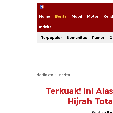
Home
Berita
Mobil
Motor
Kend
Indeks
Terpopuler
Komunitas
Pamor
O
detikOto
Berita
Terkuak! Ini Al
Hijrah Tota
Septian Fa