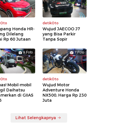
kOto
detikOto
pang Honda HR-
Wujud JAECOO J7
ng Dilelang
yang Bisa Parkir
i Rp 60 Jutaan
Tanpa Sopir
9 Foto
7 Foto
kOto
detikOto
as! Mobil-mobil
Wujud Motor
gil Daihatsu
Adventure Honda
amerkan di GIIAS
NX500, Harga Rp 230
6
Juta
Lihat Selengkapnya