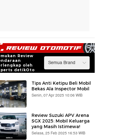
emukan Review
endaraan
erlengkap oleh
xperts detikOto
Tips Anti Ketipu Beli Mobil
Bekas Ala Inspector Mobil
Senin, 07 Apr 2025 10:06 WIB
Review Suzuki APV Arena
SGX 2025: Mobil Keluarga
yang Masih Istimewa!
Selasa, 25 Feb 2025 16:53 WIB