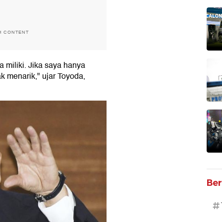
H CONTENT
 miliki. Jika saya hanya
ak menarik," ujar Toyoda,
Ber
#