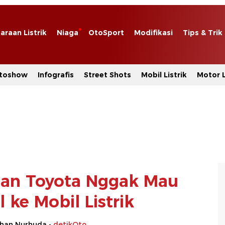
araan Listrik
Niaga
OtoSport
Modifikasi
Tips & Trik
toshow
Infografis
Street Shots
Mobil Listrik
Motor L
asan Toyota Nggak Mau
l ke Mobil Listrik
rhan Nurhuda -
detikOto