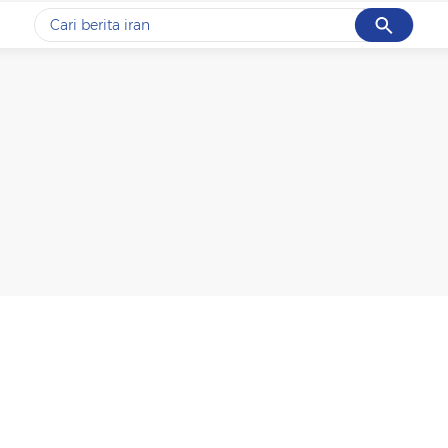
Cancel
Yang sedang ramai dicari
#1
data live draw sgp
#2
gempa hari ini
#3
prabowo
#4
iran
#5
demo
Promoted
Terakhir yang dicari
Loading...