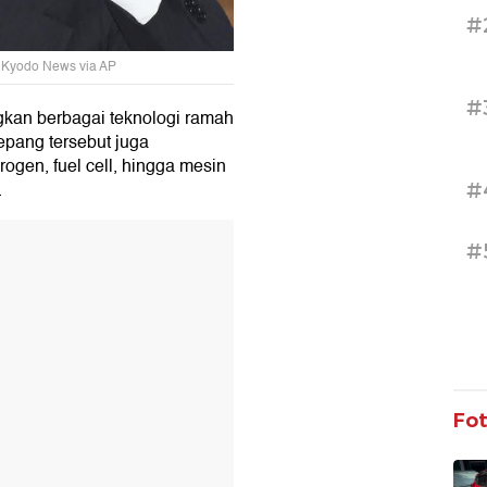
#
: Kyodo News via AP
#
kan berbagai teknologi ramah
Jepang tersebut juga
gen, fuel cell, hingga mesin
.
#
T
#
Fo