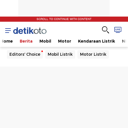
SCROLL TO CONTINUE WITH CONTENT
Home
Berita
Mobil
Motor
Kendaraan Listrik
Ni
Editors' Choice
Mobil Listrik
Motor Listrik