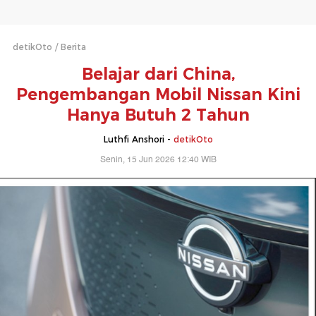
detikOto
Berita
Belajar dari China,
Pengembangan Mobil Nissan Kini
Hanya Butuh 2 Tahun
Luthfi Anshori -
detikOto
Senin, 15 Jun 2026 12:40 WIB