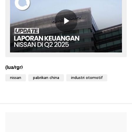
(lua/rgr)
nissan
pabrikan china
industri otomotif