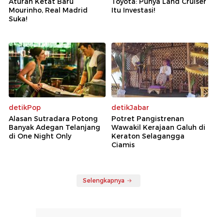
Aturan Ketat Baru
Toyota: Punya Land Cruiser
Mourinho, Real Madrid
Itu Investasi!
Suka!
detikPop
detikJabar
Alasan Sutradara Potong
Potret Pangistrenan
Banyak Adegan Telanjang
Wawakil Kerajaan Galuh di
di One Night Only
Keraton Selagangga
Ciamis
Selengkapnya