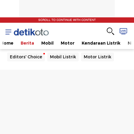
SCROLL TO CONTINUE WITH CONTENT
Home
Berita
Mobil
Motor
Kendaraan Listrik
Ni
Editors' Choice
Mobil Listrik
Motor Listrik