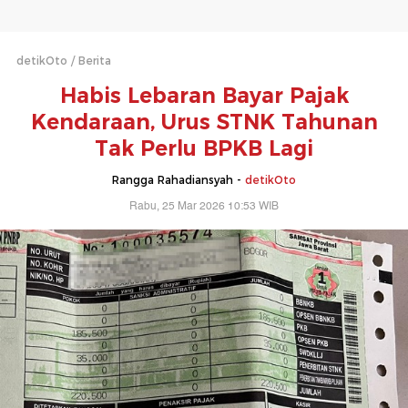
detikOto
Berita
Habis Lebaran Bayar Pajak
Kendaraan, Urus STNK Tahunan
Tak Perlu BPKB Lagi
Rangga Rahadiansyah -
detikOto
Rabu, 25 Mar 2026 10:53 WIB