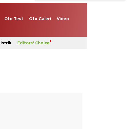
Oto Test
Oto Galeri
Video
istrik
Editors' Choice