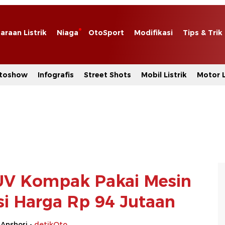
araan Listrik
Niaga
OtoSport
Modifikasi
Tips & Trik
toshow
Infografis
Street Shots
Mobil Listrik
Motor L
UV Kompak Pakai Mesin
ksi Harga Rp 94 Jutaan
 Anshori -
detikOto