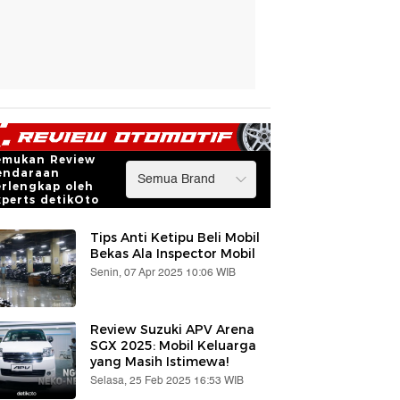
emukan Review
endaraan
erlengkap oleh
xperts detikOto
Tips Anti Ketipu Beli Mobil
Bekas Ala Inspector Mobil
Senin, 07 Apr 2025 10:06 WIB
Review Suzuki APV Arena
SGX 2025: Mobil Keluarga
yang Masih Istimewa!
Selasa, 25 Feb 2025 16:53 WIB