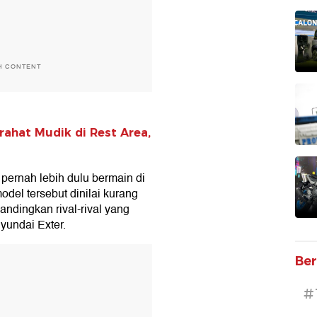
H CONTENT
rahat Mudik di Rest Area,
pernah lebih dulu bermain di
odel tersebut dinilai kurang
bandingkan rival-rival yang
yundai Exter.
T
Ber
#