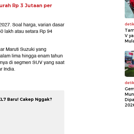
murah Rp 3 Jutaan per
2027. Soal harga, varian dasar
deti
Tam
50 lakh atau setara Rp 94
V ya
Mula
sar Maruti Suzuki yang
dalam lima hingga enam tahun
inya di segmen SUV yang saat
r India.
deti
Gem
Mun
XL7 Baru! Cakep Nggak?
Dip
202