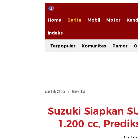
Home
Berita
Mobil
Motor
Kend
Indeks
Terpopuler
Komunitas
Pamor
O
detikOto
Berita
Suzuki Siapkan S
1.200 cc, Predi
Luthfi