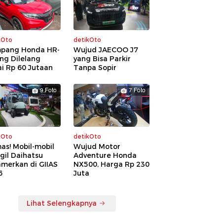
kOto
detikOto
pang Honda HR-
Wujud JAECOO J7
ng Dilelang
yang Bisa Parkir
i Rp 60 Jutaan
Tanpa Sopir
9 Foto
7 Foto
kOto
detikOto
as! Mobil-mobil
Wujud Motor
gil Daihatsu
Adventure Honda
amerkan di GIIAS
NX500, Harga Rp 230
6
Juta
Lihat Selengkapnya