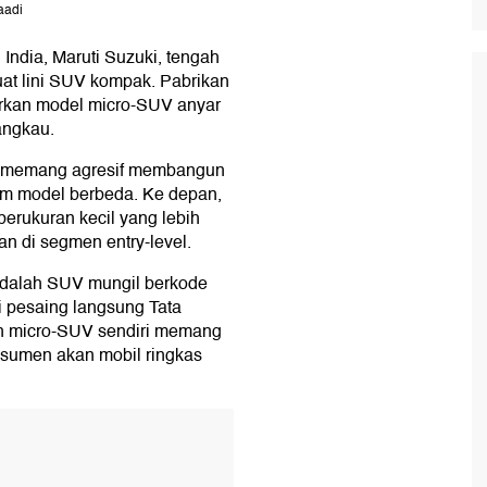
aadi
India, Maruti Suzuki, tengah
at lini SUV kompak. Pabrikan
urkan model micro-SUV anyar
angkau.
ki memang agresif membangun
am model berbeda. Ke depan,
erukuran kecil yang lebih
an di segmen entry-level.
adalah SUV mungil berkode
i pesaing langsung Tata
en micro-SUV sendiri memang
nsumen akan mobil ringkas