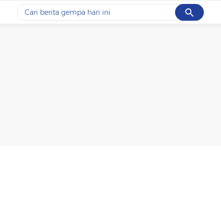
Cancel
Yang sedang ramai dicari
#1
data live draw sgp
#2
iran
#3
senjata
#4
prabowo
#5
gempa hari ini
Promoted
Terakhir yang dicari
Loading...