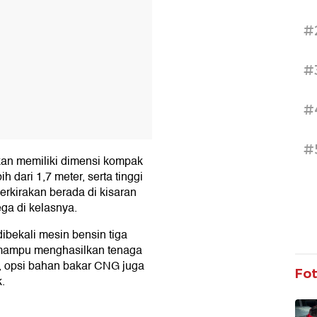
#
#
#
#
kan memiliki dimensi kompak
h dari 1,7 meter, serta tinggi
erkirakan berada di kisaran
ega di kelasnya.
ibekali mesin bensin tiga
ng mampu menghasilkan tenaga
tu, opsi bahan bakar CNG juga
Fo
.