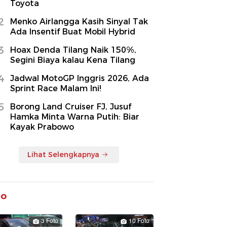
Toyota
2
Menko Airlangga Kasih Sinyal Tak
Ada Insentif Buat Mobil Hybrid
3
Hoax Denda Tilang Naik 150%,
Segini Biaya kalau Kena Tilang
4
Jadwal MotoGP Inggris 2026, Ada
Sprint Race Malam Ini!
5
Borong Land Cruiser FJ, Jusuf
Hamka Minta Warna Putih: Biar
Kayak Prabowo
Lihat Selengkapnya
to
3 Foto
10 Foto