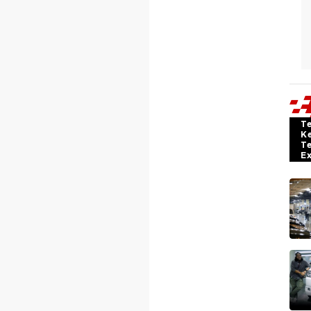
T
K
T
E