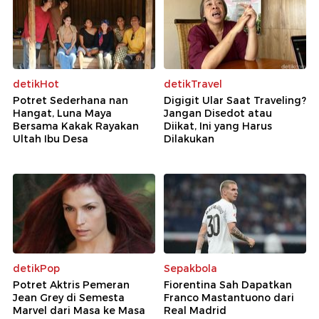
detikHot
detikTravel
Potret Sederhana nan
Digigit Ular Saat Traveling?
Hangat, Luna Maya
Jangan Disedot atau
Bersama Kakak Rayakan
Diikat, Ini yang Harus
Ultah Ibu Desa
Dilakukan
detikPop
Sepakbola
Potret Aktris Pemeran
Fiorentina Sah Dapatkan
Jean Grey di Semesta
Franco Mastantuono dari
Marvel dari Masa ke Masa
Real Madrid