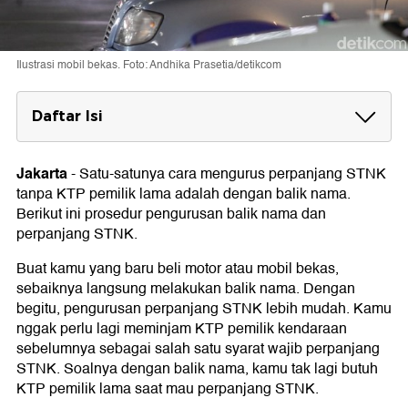
Ilustrasi mobil bekas. Foto: Andhika Prasetia/detikcom
Daftar Isi
Syarat Balik Nama Kendaraan Bekas
Jakarta
-
Satu-satunya cara mengurus perpanjang STNK
Cara Urus Balik Nama Kendaraan Bekas
tanpa KTP pemilik lama adalah dengan balik nama.
Berikut ini prosedur pengurusan balik nama dan
perpanjang STNK.
Buat kamu yang baru beli motor atau mobil bekas,
sebaiknya langsung melakukan balik nama. Dengan
begitu, pengurusan perpanjang STNK lebih mudah. Kamu
nggak perlu lagi meminjam KTP pemilik kendaraan
sebelumnya sebagai salah satu syarat wajib perpanjang
STNK. Soalnya dengan balik nama, kamu tak lagi butuh
KTP pemilik lama saat mau perpanjang STNK.