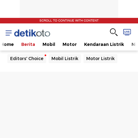
SCROLL TO CONTINUE WITH CONTENT
Home
Berita
Mobil
Motor
Kendaraan Listrik
Ni
Editors' Choice
Mobil Listrik
Motor Listrik