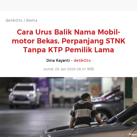
detikOto
Berita
Cara Urus Balik Nama Mobil-
motor Bekas, Perpanjang STNK
Tanpa KTP Pemilik Lama
Dina Rayanti -
detikOto
Jumat, 09 Jan 2026 08:41 WIB